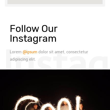
Follow Our
Instagram
Insta
Lorem
@ipsum
dolor sit amet, consectetur
adipiscing elit.