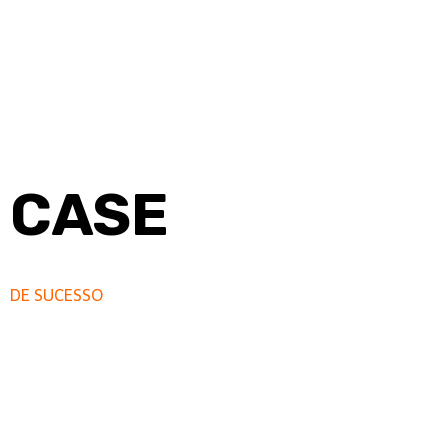
CASE
DE SUCESSO
Case: Transmissão ao vivo | Google
Tivemos a alegria de atender ao evento DEVFEST – Google. 
distribuídas para diversos países, foram realizadas atenden