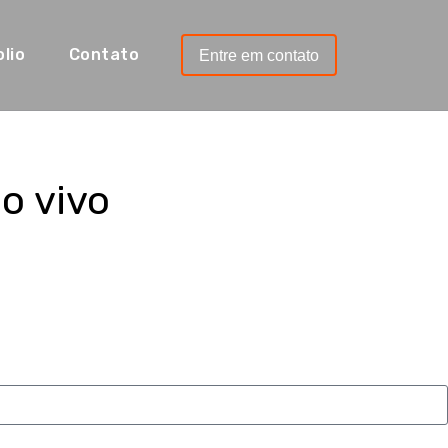
lio
Contato
Entre em contato
 transmissão ao vivo de alta qualidade
o vivo