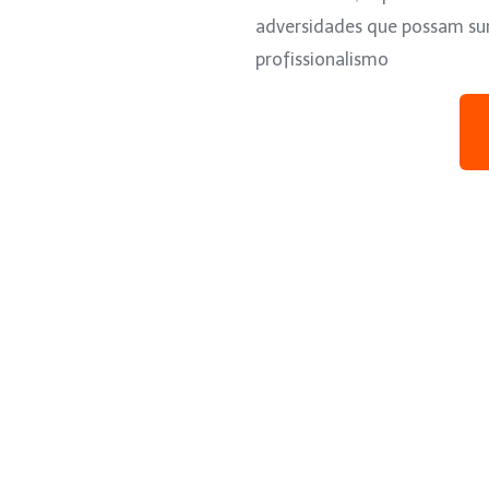
adversidades que possam surg
profissionalismo
A
transmissão ao vivo
, a produção de vídeos e as gravações d
do aos padrões GOOGLE de qualidade e excelência. Antes da c