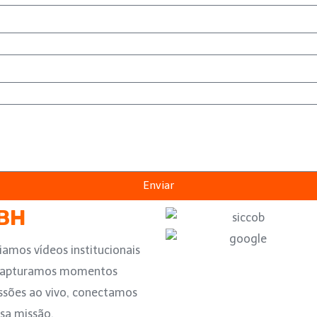
Enviar
 BH
iamos vídeos institucionais
, capturamos momentos
ssões ao vivo, conectamos
ssa missão.