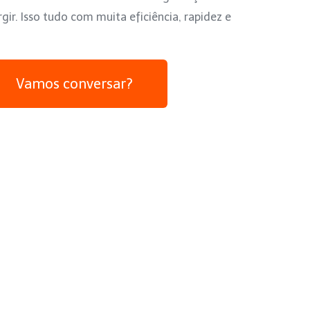
ir. Isso tudo com muita eficiência, rapidez e
Vamos conversar?
e palestrantes nacionais e internacionais, que seriam
ontratação e da prestação do serviço para este cliente, foi