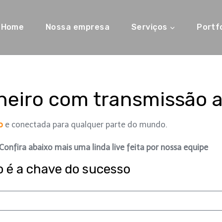
Home
Nossa empresa
Serviços
Portfo
mente. Conte com a DHL Produções para fornecer serviços de
eiro com transmissão a
o
e conectada para qualquer parte do mundo.
nfira abaixo mais uma linda live feita por nossa equipe
o é a chave do sucesso