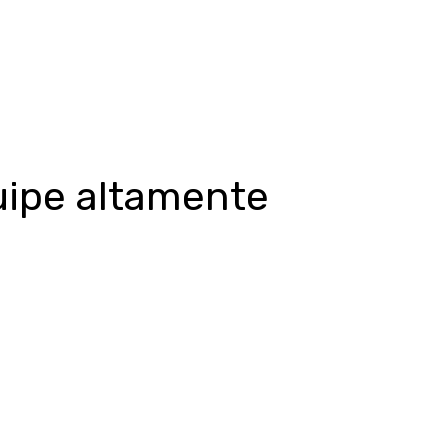
o se aplicou, tanto aos equipamentos quanto à equipe. O
s conteúdos riquíssimos. Os registros não poderiam ser
uipe altamente