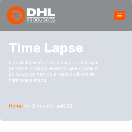
Time Lapse
O time lapse é uma técnica incrível que
permite capturar eventos que ocorrem
ao longo do tempo e reproduzi-los de
forma acelerada
Home
>>
Elementor #4192