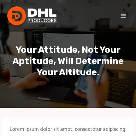
Skip
to
content
Your Attitude, Not Your
Aptitude, Will Determine
Your Altitude.
23 de novembro de 2020
Lorem ipsum dolor sit amet, consectetur adipiscing