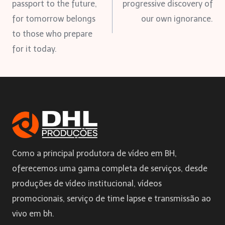
de
passport to the future,
progressive discovery of
for tomorrow belongs
our own ignorance.
Post
to those who prepare
for it today.
Como a principal produtora de vídeo em BH,
oferecemos uma gama completa de serviços, desde
produções de vídeo institucional, vídeos
promocionais, serviço de time lapse e transmissão ao
vivo em bh.